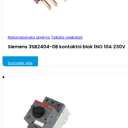
Niskonaponska oprema
,
Tipkala i prekidači
Siemens 3SB2404-0B kontaktni blok 1NO 10A 230V
Saznajte više