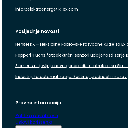
info@elektroenergetik-ex.com
Follow us on Facebook
Follow us on Instagram
Follow us on Linkedin
Posljednje novosti
Hensel KX – Fleksibilne kablovske razvodne kutije za Ex
Pepperl+Fuchs fotoelektrični senzori udaljenosti serij
Siemens najavljuje novu generaciju kontrolera sa Sima
Industrijska automatizacija: Suština, prednosti i izazovi
Pravne informacije
Politika privatnosti
Uslovi korištenja