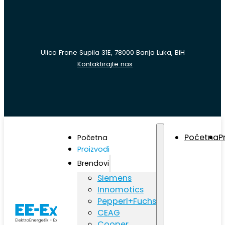
Ulica Frane Supila 31E, 78000 Banja Luka, BiH
Kontaktirajte nas
Početna
P
Početna
Proizvodi
Brendovi
Siemens
Innomotics
Pepperl+Fuchs
CEAG
Cooper