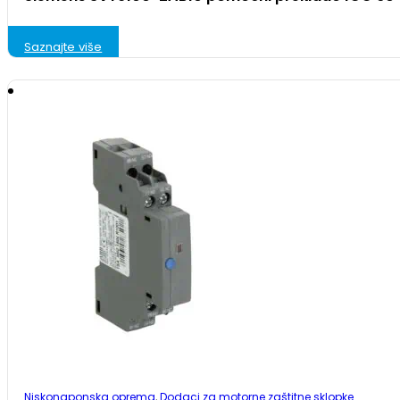
Saznajte više
Niskonaponska oprema
,
Dodaci za motorne zaštitne sklopke