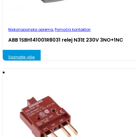
Niskonaponska oprema
,
Pomoćni kontaktori
ABB 1SBH141001R8031 relej N31E 230V 3NO+1NC
Saznajte više