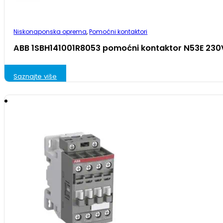
Niskonaponska oprema
,
Pomoćni kontaktori
ABB 1SBH141001R8053 pomoćni kontaktor N53E 230
Saznajte više