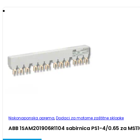
Niskonaponska oprema
,
Dodaci za motorne zaštitne sklopke
ABB 1SAM201906R1104 sabirnica PS1-4/0.65 za MS11