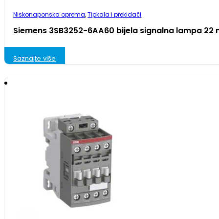
Niskonaponska oprema
,
Tipkala i prekidači
Siemens 3SB3252-6AA60 bijela signalna lampa 22
Saznajte više