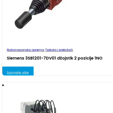
Niskonaponska oprema
,
Tipkala i prekidači
Siemens 3SB1201-7DV01 džojstik 2 pozicije 1NO
Saznajte više