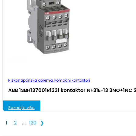
Niskonaponska oprema
,
Pomoćni kontaktori
ABB 1SBH137001R1331 kontaktor NF31E-13 3NO+1NC 
Saznajte više
1
2
…
120
❯