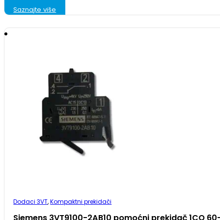
Saznajte više
Dodaci 3VT
,
Kompaktni prekidači
Siemens 3VT9100-2AB10 pomoćni prekidač 1CO 6