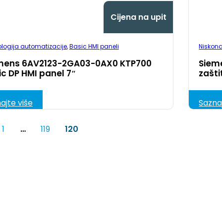
Cijena na upit
logija automatizacije
,
Basic HMI paneli
Niskon
mens 6AV2123-2GA03-0AX0 KTP700
Siem
ic DP HMI panel 7″
zašt
ajte više
Sazna
1
…
119
120