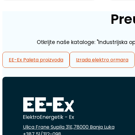
Pre
Otkrijte naše kataloge: "Industrijska o
EE-Ex Paleta proizvoda
Izrada elektro ormara
Ulica Frane Supila 31E,78000 Banja Luka
+387 51/312-098