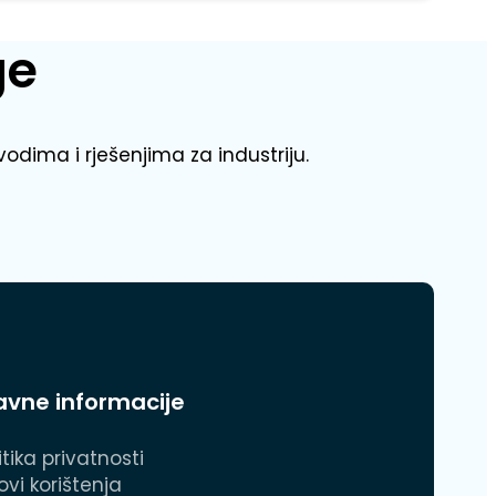
ge
vodima i rješenjima za industriju.
avne informacije
itika privatnosti
ovi korištenja