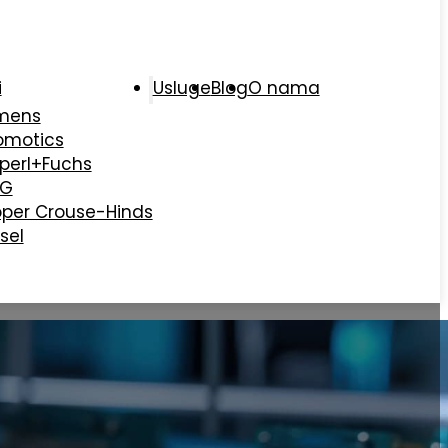
i
Usluge
Blog
O nama
mens
omotics
perl+Fuchs
AG
per Crouse-Hinds
sel