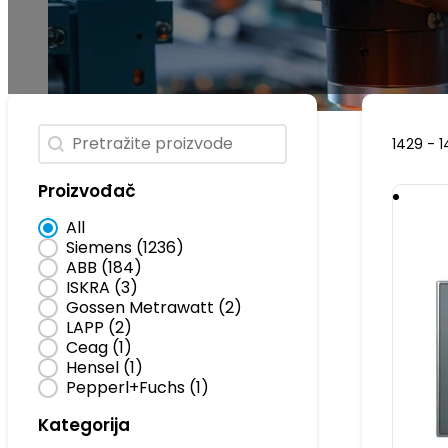
Pretraga
Search content
1429 - 1
Proizvođač
Brendovi
All
Siemens
(1236)
ABB
(184)
ISKRA
(3)
Gossen Metrawatt
(2)
LAPP
(2)
Ceag
(1)
Hensel
(1)
Pepperl+Fuchs
(1)
Kategorija