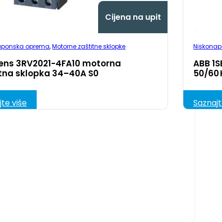
Cijena na upit
aponska oprema
,
Motorne zaštitne sklopke
Niskona
ens 3RV2021-4FA10 motorna
ABB 1S
itna sklopka 34–40A S0
50/60 
jte više
Saznajt