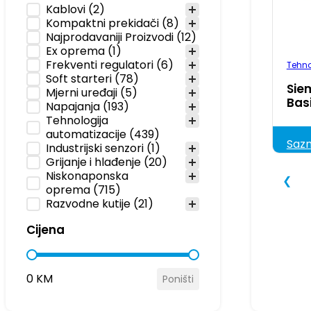
Kategorija
Kablovi
(2)
Kompaktni prekidači
(8)
Najprodavaniji Proizvodi
(12)
Ex oprema
(1)
Frekventi regulatori
(6)
Tehno
Soft starteri
(78)
Sie
Mjerni uređaji
(5)
Bas
Napajanja
(193)
Tehnologija
automatizacije
(439)
Sazn
Industrijski senzori
(1)
Grijanje i hlađenje
(20)
Niskonaponska
❮
oprema
(715)
Razvodne kutije
(21)
Cijena
Cijena
0 KM
Poništi