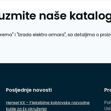
uzmite naše katalo
prema" i "Izrada elektro ormara", sa detaljima o proiz
Posljednje novosti
Pr
Pol
Hensel KX – Fleksibilne kablovske razvodne
Usl
kutije za Ex okruženja