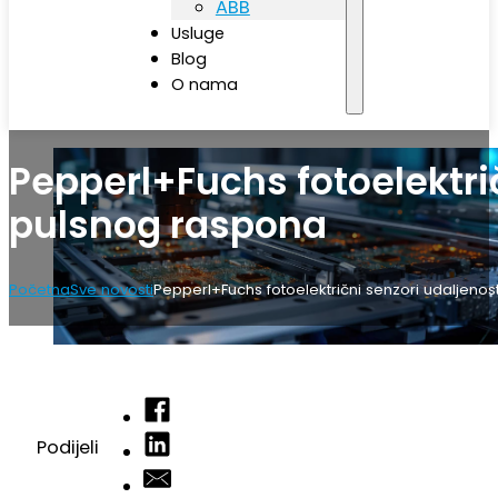
ABB
Usluge
Blog
O nama
Pepperl+Fuchs fotoelektrič
pulsnog raspona
Početna
Sve novosti
Pepperl+Fuchs fotoelektrični senzori udaljenos
Podijeli