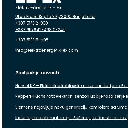
Ulica Frane Supila 31E,78000 Banja Luka
+387 51/312-098
+387 65/642-498 0-24h
+387 51/315-495
info@elektroenergetik-ex.com
Follow us on Facebook
Follow us on Instagram
Follow us on Linkedin
Posljednje novosti
Hensel KX – Fleksibilne kablovske razvodne kutije za Ex
Pepperl+Fuchs fotoelektrični senzori udaljenosti serij
Siemens najavljuje novu generaciju kontrolera sa Sima
Industrijska automatizacija: Suština, prednosti i izazovi