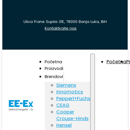
Ulica Frane Supila 31E, 78000 Banja Luka, BiH
Kontaktirajte nas
Početna
P
Početna
Proizvodi
Brendovi
Siemens
Innomotics
Pepperl+Fuchs
CEAG
Cooper
Crouse-Hinds
Hensel