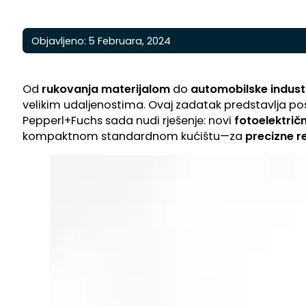
Objavljeno: 5 Februara, 2024
Od
rukovanja materijalom
do
automobilske industr
velikim udaljenostima. Ovaj zadatak predstavlja po
Pepperl+Fuchs sada nudi rješenje: novi
fotoelektričn
kompaktnom standardnom kućištu—za
precizne r