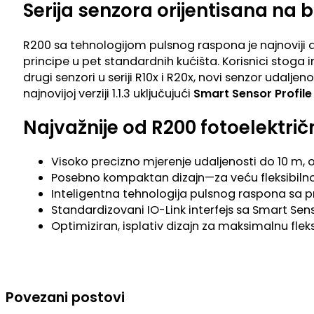
Serija senzora orijentisana na
R200 sa tehnologijom pulsnog raspona je najnoviji d
principe u pet standardnih kućišta. Korisnici stoga 
drugi senzori u seriji R10x i R20x, novi senzor udalj
najnovijoj verziji 1.1.3 uključujući
Smart Sensor Profile
Najvažnije od R200 fotoelektri
Visoko precizno mjerenje udaljenosti do 10 m,
Posebno kompaktan dizajn—za veću fleksibilno
Inteligentna tehnologija pulsnog raspona sa 
Standardizovani IO-Link interfejs sa Smart Sen
Optimiziran, isplativ dizajn za maksimalnu fleks
Povezani postovi