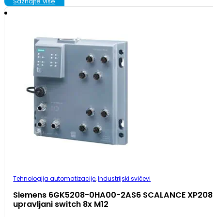
Saznajte više
Tehnologija automatizacije
,
Industrijski svičevi
Siemens 6GK5208-0HA00-2AS6 SCALANCE XP208
upravljani switch 8x M12