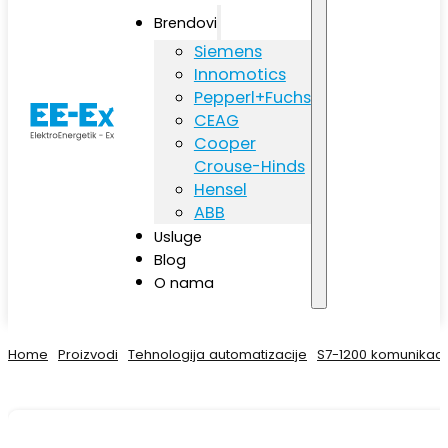
Brendovi
Siemens
Innomotics
Pepperl+Fuchs
CEAG
Cooper
Crouse-Hinds
Hensel
ABB
Usluge
Blog
O nama
Home
Proizvodi
Tehnologija automatizacije
S7-1200 komunikaci