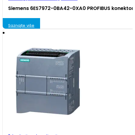
Siemens 6ES7972-0BA42-0XA0 PROFIBUS konektor 
Saznajte više