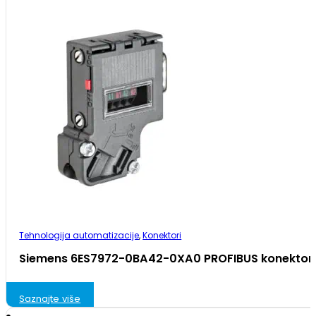
Tehnologija automatizacije
,
Konektori
Siemens 6ES7972-0BA42-0XA0 PROFIBUS konektor 
Saznajte više