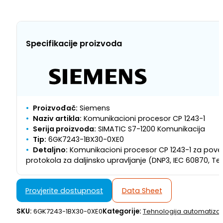
Specifikacije proizvoda
Proizvođač:
Siemens
Naziv artikla:
Komunikacioni procesor CP 1243-1
Serija proizvoda:
SIMATIC S7-1200 Komunikacija
Tip:
6GK7243-1BX30-0XE0
Detaljno:
Komunikacioni procesor CP 1243-1 za povez
protokola za daljinsko upravljanje (DNP3, IEC 60870, Tele
Provjerite dostupnost
Data Sheet
SKU:
6GK7243-1BX30-0XE0
Kategorije:
Tehnologija automatizac