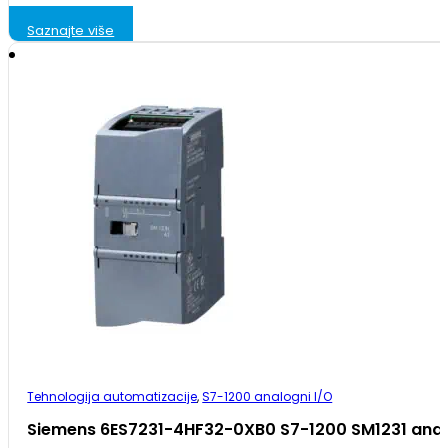
Saznajte više
Tehnologija automatizacije
,
S7-1200 analogni I/O
Siemens 6ES7231-4HF32-0XB0 S7-1200 SM1231 anal