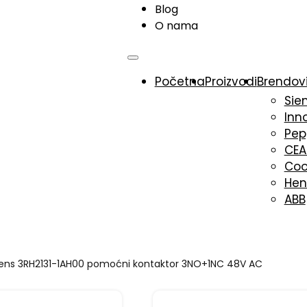
Blog
O nama
Početna
Proizvodi
Brendov
Sie
Inn
Pep
CE
Coo
Hen
ABB
ens 3RH2131-1AH00 pomoćni kontaktor 3NO+1NC 48V AC