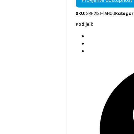
Provjerite dostupnost
SKU:
3RH2131-1AH00
Kategori
Podijeli: