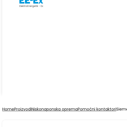
Home
Proizvodi
Niskonaponska oprema
Pomoćni kontaktori
Siem