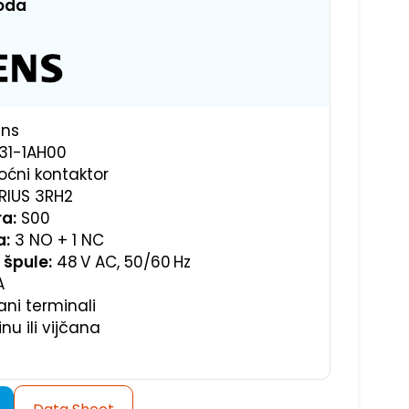
voda
ns
31-1AH00
ćni kontaktor
RIUS 3RH2
a:
S00
a:
3 NO + 1 NC
 špule:
48 V AC, 50/60 Hz
A
ani terminali
nu ili vijčana