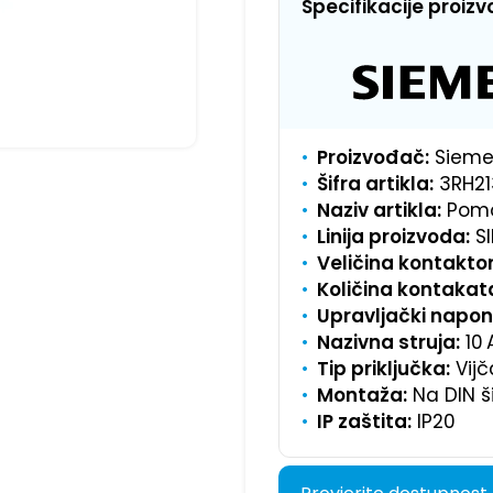
Specifikacije proiz
Proizvođač:
Sieme
Šifra artikla:
3RH21
Naziv artikla:
Pomo
Linija proizvoda:
SI
Veličina kontaktor
Količina kontakat
Upravljački napon
Nazivna struja:
10 
Tip priključka:
Vijč
Montaža:
Na DIN ši
IP zaštita:
IP20