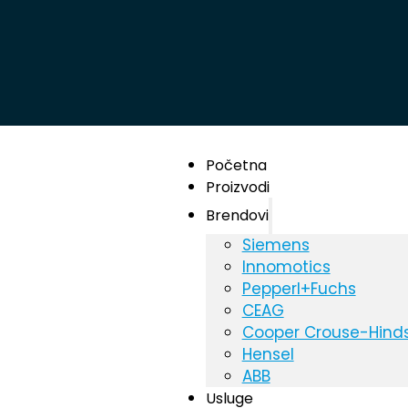
Početna
Proizvodi
Brendovi
Siemens
Innomotics
Pepperl+Fuchs
CEAG
Cooper Crouse-Hind
Hensel
ABB
Usluge