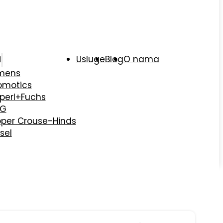
i
Usluge
Blog
O nama
mens
omotics
perl+Fuchs
AG
per Crouse-Hinds
sel