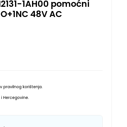
2131-1AH00 pomoćni
NO+1NC 48V AC
v pravilnog korištenja.
 i Hercegovine.