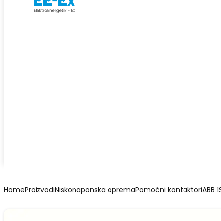
Home
Proizvodi
Niskonaponska oprema
Pomoćni kontaktori
ABB 1