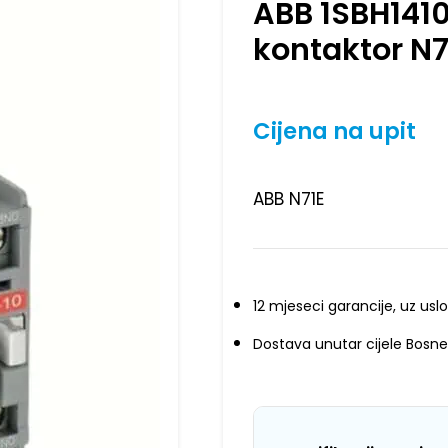
ABB 1SBH141
kontaktor N
Cijena na upit
ABB N71E
12 mjeseci garancije, uz uslo
Dostava unutar cijele Bosne