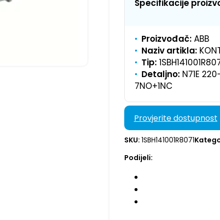
Specifikacije proiz
Proizvođač:
ABB
Naziv artikla:
KONT
Tip:
1SBH141001R807
Detaljno:
N71E 220
7NO+1NC
Provjerite dostupnost
SKU:
1SBH141001R8071
Katego
Podijeli: