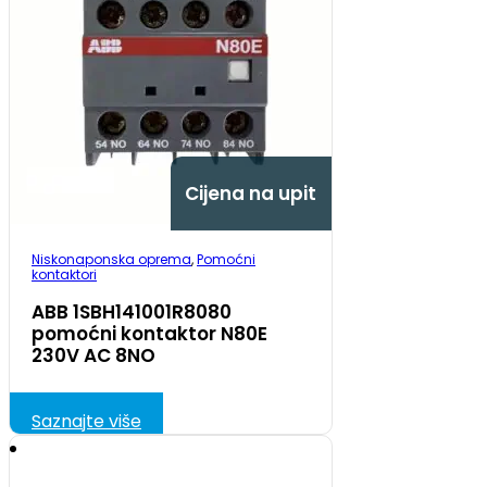
Cijena na upit
Niskonaponska oprema
,
Pomoćni
kontaktori
ABB 1SBH141001R8080
pomoćni kontaktor N80E
230V AC 8NO
Saznajte više