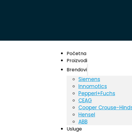
Početna
Proizvodi
Brendovi
Siemens
Innomotics
Pepperl+Fuchs
CEAG
Cooper Crouse-Hind
Hensel
ABB
Usluge