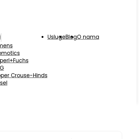
i
Usluge
Blog
O nama
mens
omotics
perl+Fuchs
AG
per Crouse-Hinds
sel