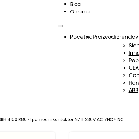
Blog
O nama
Početna
Proizvodi
Brendov
Sie
Inn
Pep
CE
Coo
Hen
ABB
SBH141001R8071 pomoćni kontaktor N71E 230V AC 7NO+1NC