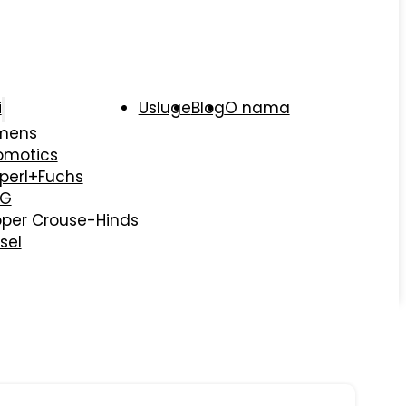
i
Usluge
Blog
O nama
mens
omotics
perl+Fuchs
AG
per Crouse-Hinds
sel