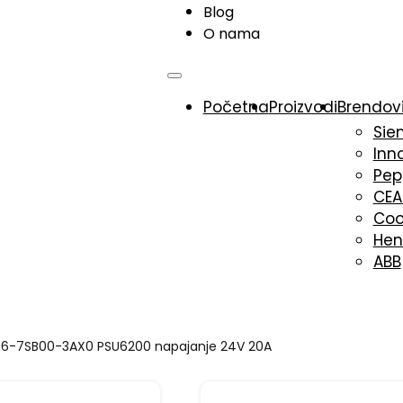
Blog
O nama
Početna
Proizvodi
Brendov
Sie
Inn
Pep
CE
Coo
Hen
ABB
6-7SB00-3AX0 PSU6200 napajanje 24V 20A