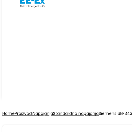
Home
Proizvodi
Napajanja
Standardna napajanja
Siemens 6EP343