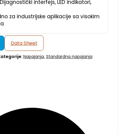
Dijagnostički interfejs, LED indikatori,
o za industrijske aplikacije sa visokim
ma
Data Sheet
Kategorije:
Napajanja
,
Standardna napajanja