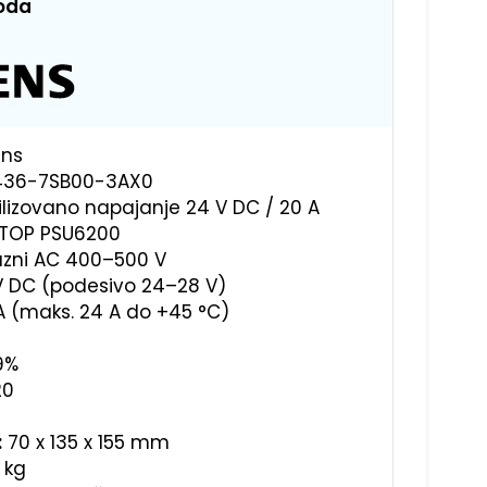
voda
ns
36-7SB00-3AX0
lizovano napajanje 24 V DC / 20 A
TOP PSU6200
zni AC 400–500 V
 DC (podesivo 24–28 V)
 (maks. 24 A do +45 °C)
9%
20
:
70 x 135 x 155 mm
5 kg