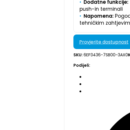
Dodatne funkcije:
push-in terminali
Napomena:
Pogodn
tehničkim zahtjevi
Provjerite dostupnost
SKU:
6EP3436-7SB00-3AX0
Podijeli: