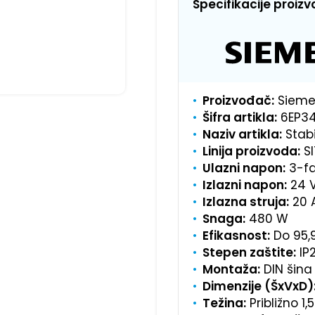
Specifikacije proiz
Proizvođač:
Sieme
Šifra artikla:
6EP34
Naziv artikla:
Stabi
Linija proizvoda:
SI
Ulazni napon:
3-fa
Izlazni napon:
24 V
Izlazna struja:
20 A
Snaga:
480 W
Efikasnost:
Do 95,
Stepen zaštite:
IP
Montaža:
DIN šina
Dimenzije (ŠxVxD)
Težina:
Približno 1,